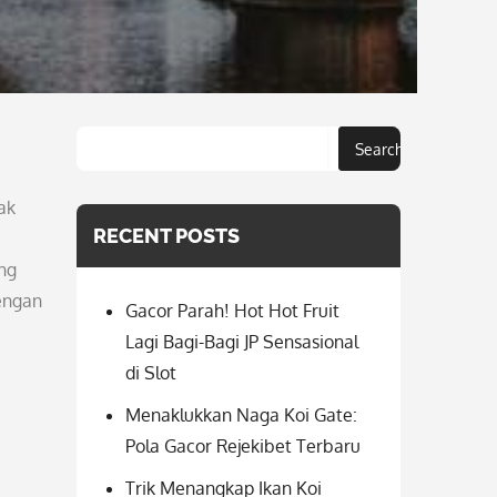
Search
ak
RECENT POSTS
ng
dengan
Gacor Parah! Hot Hot Fruit
Lagi Bagi-Bagi JP Sensasional
di Slot
Menaklukkan Naga Koi Gate:
Pola Gacor Rejekibet Terbaru
Trik Menangkap Ikan Koi