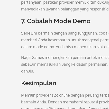
pertanyaan, pastikan provider memiliki tim duk
menyediakan layanan pelanggan yang responsif d
7. Cobalah Mode Demo
Sebelum bermain dengan uang sungguhan, coba gu
memberi Anda kesempatan untuk mengenal permai
dalam mode demo, Anda bisa menemukan slot onli
Naga Games memungkinkan pemain untuk mencoba
sebelum memasukkan uang ke dalam permainan, 
dahulu.
Kesimpulan
Memilih provider slot online dengan peluang ter
bermain Anda. Dengan memahami reputasi provider
permainan dan fitur yang ditawarkan, Anda dapa