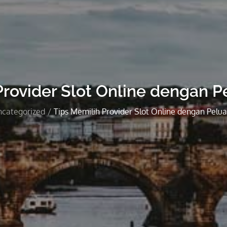
Provider Slot Online dengan P
ncategorized
Tips Memilih Provider Slot Online dengan Pelu