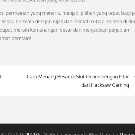
si permainan yang menarik, menjadi pilihan yang tepat bagi 
uk selalu bermain dengan bijak dan nikmati setiap momen di du
a dapat meraih kemenangan besar dan menjadikan perjudian
amat bermain!
t
Cara Menang Besar di Slot Online dengan Fitur
dari Hacksaw Gaming
ight © 2026
9b1235
. All Rights Reserved | Blog Diary by
Theme 