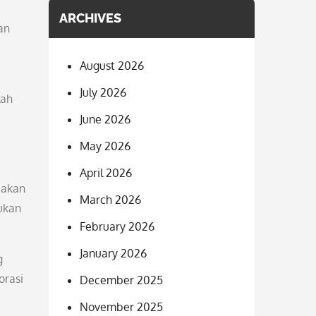
ARCHIVES
an
August 2026
July 2026
lah
June 2026
May 2026
April 2026
iakan
March 2026
ukan
February 2026
January 2026
g
orasi
December 2025
November 2025