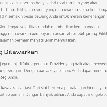
enunjukkan seberapa banyak dari total taruhan yang akan
ertentu. Pilihlah provider yang menawarkan slot online deng
i RTP, semakin besar peluang Anda untuk meraih kemenangan.
ng. Slot dengan volatilitas rendah memberikan kemenangan kecil
tinggi menawarkan pembayaran besar tetapi lebih jarang. Pilih
galaman bermain menjadi lebih memuaskan.
g Ditawarkan
juga menjadi faktor penentu. Provider yang baik akan menyed
ur yang beragam. Dengan banyaknya pilihan, Anda dapat menem
ategi Anda.
kaya akan variasi. Dari slot bertema petualangan hingga yan
 setiap pemain. Dengan banyak pilihan, Anda dapat mengekspl