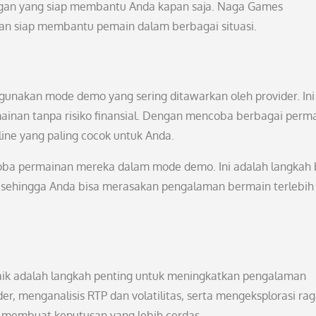
ungan yang siap membantu Anda kapan saja. Naga Games
an siap membantu pemain dalam berbagai situasi.
nakan mode demo yang sering ditawarkan oleh provider. Ini
nan tanpa risiko finansial. Dengan mencoba berbagai perm
ne yang paling cocok untuk Anda.
 permainan mereka dalam mode demo. Ini adalah langkah b
sehingga Anda bisa merasakan pengalaman bermain terlebih
baik adalah langkah penting untuk meningkatkan pengalaman
, menganalisis RTP dan volatilitas, serta mengeksplorasi ra
t membuat keputusan yang lebih cerdas.