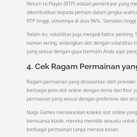
Return to Player (RTP) adalah persentase yang m
dikembalikan kepada pemain dalam jangka waktu t
RTP tinggi, umumnya di atas 96%. Semakin tingg
Selain itu, volatilitas juga menjadi faktor penti
namun sering, sedangkan slot dengan volatilitas 
yang sesuai dengan gaya bermain Anda agar pen
4. Cek Ragam Permainan yan
Ragam permainan yang ditawarkan oleh provider 
berbagai jenis slot online dengan tema dan fit
permainan yang sesuai dengan preferensi dan str
Naga Games menawarkan koleksi slot online yang 
bernuansa klasik, mereka memiliki sesuatu untuk
berbagai permainan tanpa merasa bosan.