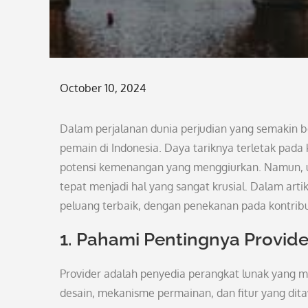
Posted
October 10, 2024
on
Dalam perjalanan dunia perjudian yang semakin b
pemain di Indonesia. Daya tariknya terletak pa
potensi kemenangan yang menggiurkan. Namun, unt
tepat menjadi hal yang sangat krusial. Dalam arti
peluang terbaik, dengan penekanan pada kontribu
1. Pahami Pentingnya Provide
Provider adalah penyedia perangkat lunak yang 
desain, mekanisme permainan, dan fitur yang dita