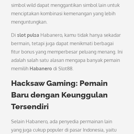
simbol wild dapat menggantikan simbol lain untuk
menciptakan kombinasi kemenangan yang lebih
menguntungkan.
Di
slot pulsa
Habanero, kamu tidak hanya sekadar
bermain, tetapi juga dapat menikmati berbagai
fitur bonus yang memperbesar peluang menang. Ini
adalah salah satu alasan mengapa banyak pemain
memilih
Habanero
di Slot88.
Hacksaw Gaming: Pemain
Baru dengan Keunggulan
Tersendiri
Selain Habanero, ada penyedia permainan lain
yang juga cukup populer di pasar Indonesia, yaitu