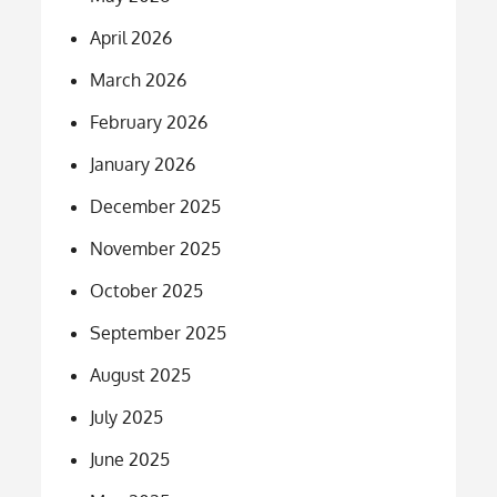
April 2026
March 2026
February 2026
January 2026
December 2025
November 2025
October 2025
September 2025
August 2025
July 2025
June 2025