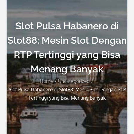
Slot Pulsa Habanero di
Slot88: Mesin Slot Dengan
RTP Tertinggi yang Bisa
Menang Banyak
Home
Uncategorized
Slot Pulsa Habanero di Slot88: Mesin Slot Dengan RTP
Tertinggi yang Bisa Menang Banyak