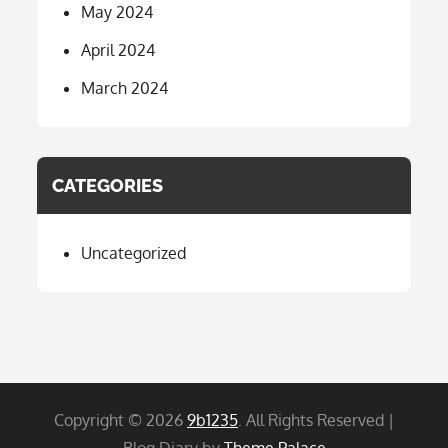
May 2024
April 2024
March 2024
CATEGORIES
Uncategorized
Copyright © 2026
9b1235
. All Rights Reserved |
Blog Diary by
Theme Palace