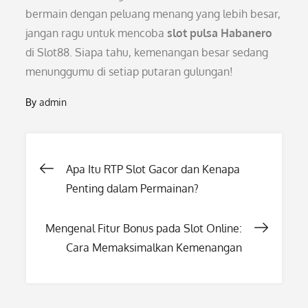
bermain dengan peluang menang yang lebih besar,
jangan ragu untuk mencoba
slot pulsa Habanero
di Slot88. Siapa tahu, kemenangan besar sedang
menunggumu di setiap putaran gulungan!
By
admin
Post
Apa Itu RTP Slot Gacor dan Kenapa
Penting dalam Permainan?
navigation
Mengenal Fitur Bonus pada Slot Online:
Cara Memaksimalkan Kemenangan