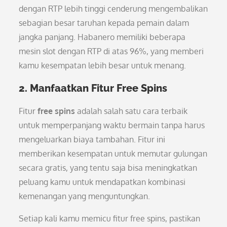
dengan RTP lebih tinggi cenderung mengembalikan
sebagian besar taruhan kepada pemain dalam
jangka panjang. Habanero memiliki beberapa
mesin slot dengan RTP di atas 96%, yang memberi
kamu kesempatan lebih besar untuk menang.
2. Manfaatkan Fitur Free Spins
Fitur
free spins
adalah salah satu cara terbaik
untuk memperpanjang waktu bermain tanpa harus
mengeluarkan biaya tambahan. Fitur ini
memberikan kesempatan untuk memutar gulungan
secara gratis, yang tentu saja bisa meningkatkan
peluang kamu untuk mendapatkan kombinasi
kemenangan yang menguntungkan.
Setiap kali kamu memicu fitur free spins, pastikan