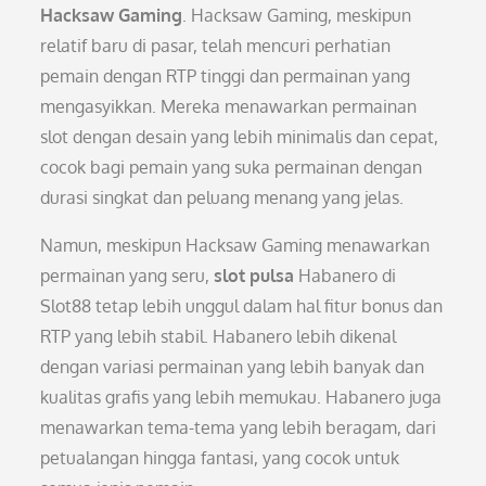
Hacksaw Gaming
. Hacksaw Gaming, meskipun
relatif baru di pasar, telah mencuri perhatian
pemain dengan RTP tinggi dan permainan yang
mengasyikkan. Mereka menawarkan permainan
slot dengan desain yang lebih minimalis dan cepat,
cocok bagi pemain yang suka permainan dengan
durasi singkat dan peluang menang yang jelas.
Namun, meskipun Hacksaw Gaming menawarkan
permainan yang seru,
slot pulsa
Habanero di
Slot88 tetap lebih unggul dalam hal fitur bonus dan
RTP yang lebih stabil. Habanero lebih dikenal
dengan variasi permainan yang lebih banyak dan
kualitas grafis yang lebih memukau. Habanero juga
menawarkan tema-tema yang lebih beragam, dari
petualangan hingga fantasi, yang cocok untuk