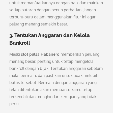
untuk memanfaatkannya dengan baik dan mainkan
setiap putaran dengan penuh perhatian. Jangan
terburu-buru dalam menggunakan fitur ini agar
peluang menang semakin besar.
3. Tentukan Anggaran dan Kelola
Bankroll
Meski
slot pulsa Habanero
memberikan peluang
menang besar, penting untuk tetap mengelola
bankroll dengan bijak. Tentukan anggaran sebelum
mulai bermain, dan pastikan untuk tidak melebihi
batas tersebut. Bermain dengan anggaran yang
telah ditentukan akan membantu kamu tetap
terkendali dan menghindari kerugian yang tidak
perlu.