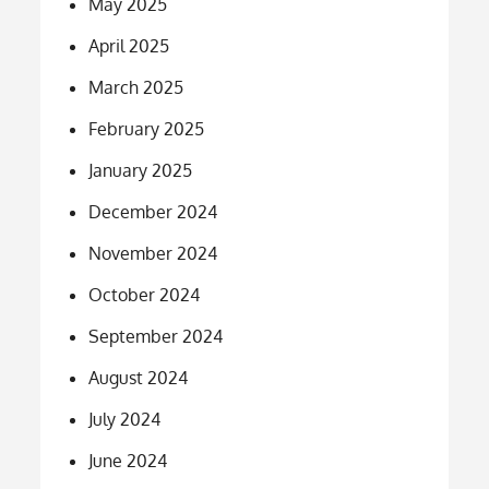
May 2025
April 2025
March 2025
February 2025
January 2025
December 2024
November 2024
October 2024
September 2024
August 2024
July 2024
June 2024