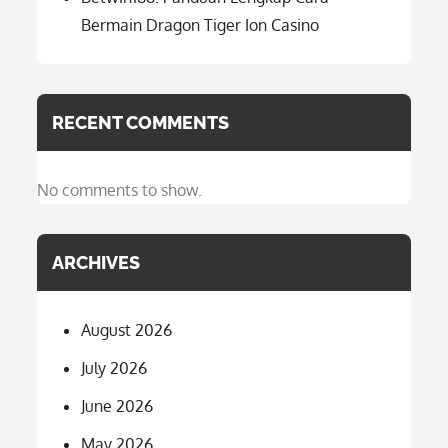
Bermain Dragon Tiger Ion Casino
RECENT COMMENTS
No comments to show.
ARCHIVES
August 2026
July 2026
June 2026
May 2026