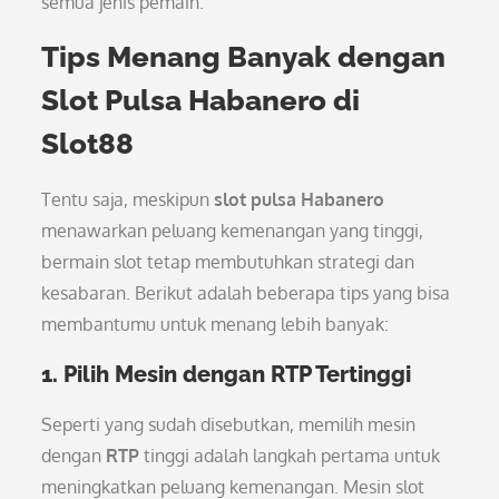
semua jenis pemain.
Tips Menang Banyak dengan
Slot Pulsa Habanero di
Slot88
Tentu saja, meskipun
slot pulsa Habanero
menawarkan peluang kemenangan yang tinggi,
bermain slot tetap membutuhkan strategi dan
kesabaran. Berikut adalah beberapa tips yang bisa
membantumu untuk menang lebih banyak:
1. Pilih Mesin dengan RTP Tertinggi
Seperti yang sudah disebutkan, memilih mesin
dengan
RTP
tinggi adalah langkah pertama untuk
meningkatkan peluang kemenangan. Mesin slot