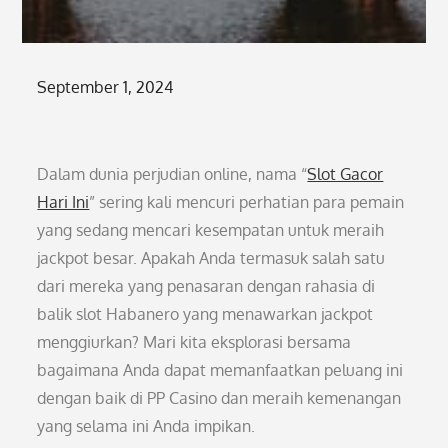
Posted
September 1, 2024
on
Dalam dunia perjudian online, nama “
Slot Gacor
Hari Ini
” sering kali mencuri perhatian para pemain
yang sedang mencari kesempatan untuk meraih
jackpot besar. Apakah Anda termasuk salah satu
dari mereka yang penasaran dengan rahasia di
balik slot Habanero yang menawarkan jackpot
menggiurkan? Mari kita eksplorasi bersama
bagaimana Anda dapat memanfaatkan peluang ini
dengan baik di PP Casino dan meraih kemenangan
yang selama ini Anda impikan.