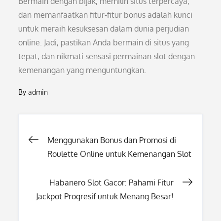
Bermain dengan bijak, memilih situs terpercaya,
dan memanfaatkan fitur-fitur bonus adalah kunci
untuk meraih kesuksesan dalam dunia perjudian
online. Jadi, pastikan Anda bermain di situs yang
tepat, dan nikmati sensasi permainan slot dengan
kemenangan yang menguntungkan.
By
admin
Post
Menggunakan Bonus dan Promosi di
Roulette Online untuk Kemenangan Slot
navigation
Habanero Slot Gacor: Pahami Fitur
Jackpot Progresif untuk Menang Besar!