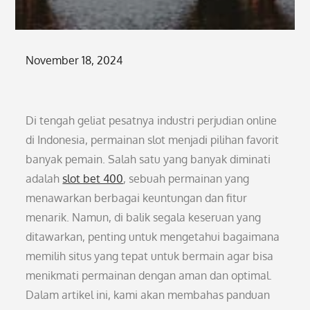
Posted
November 18, 2024
on
Di tengah geliat pesatnya industri perjudian online
di Indonesia, permainan slot menjadi pilihan favorit
banyak pemain. Salah satu yang banyak diminati
adalah
slot bet 400
, sebuah permainan yang
menawarkan berbagai keuntungan dan fitur
menarik. Namun, di balik segala keseruan yang
ditawarkan, penting untuk mengetahui bagaimana
memilih situs yang tepat untuk bermain agar bisa
menikmati permainan dengan aman dan optimal.
Dalam artikel ini, kami akan membahas panduan