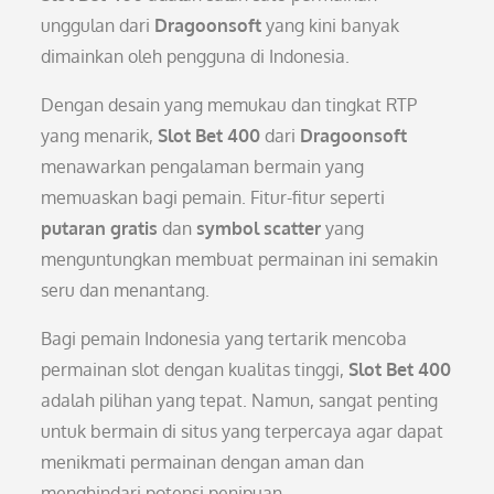
unggulan dari
Dragoonsoft
yang kini banyak
dimainkan oleh pengguna di Indonesia.
Dengan desain yang memukau dan tingkat RTP
yang menarik,
Slot Bet 400
dari
Dragoonsoft
menawarkan pengalaman bermain yang
memuaskan bagi pemain. Fitur-fitur seperti
putaran gratis
dan
symbol scatter
yang
menguntungkan membuat permainan ini semakin
seru dan menantang.
Bagi pemain Indonesia yang tertarik mencoba
permainan slot dengan kualitas tinggi,
Slot Bet 400
adalah pilihan yang tepat. Namun, sangat penting
untuk bermain di situs yang terpercaya agar dapat
menikmati permainan dengan aman dan
menghindari potensi penipuan.