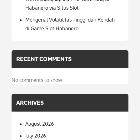
Habanero via Situs Slot
Mengenal Volatilitas Tinggi dan Rendah
di Game Slot Habanero
RECENT COMMENTS
No comments to show.
ARCHIVES
August 2026
July 2026