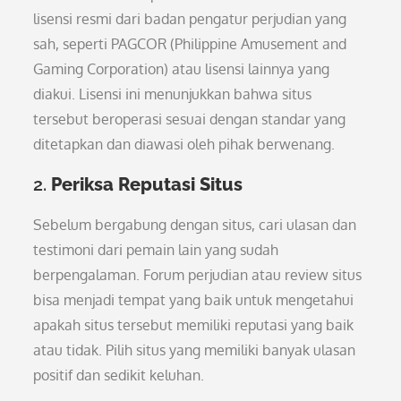
lisensi resmi dari badan pengatur perjudian yang
sah, seperti PAGCOR (Philippine Amusement and
Gaming Corporation) atau lisensi lainnya yang
diakui. Lisensi ini menunjukkan bahwa situs
tersebut beroperasi sesuai dengan standar yang
ditetapkan dan diawasi oleh pihak berwenang.
2.
Periksa Reputasi Situs
Sebelum bergabung dengan situs, cari ulasan dan
testimoni dari pemain lain yang sudah
berpengalaman. Forum perjudian atau review situs
bisa menjadi tempat yang baik untuk mengetahui
apakah situs tersebut memiliki reputasi yang baik
atau tidak. Pilih situs yang memiliki banyak ulasan
positif dan sedikit keluhan.