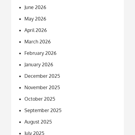
June 2026
May 2026
April 2026
March 2026
February 2026
January 2026
December 2025
November 2025
October 2025
September 2025
August 2025
July 2025