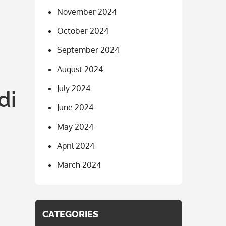
November 2024
October 2024
September 2024
August 2024
July 2024
di
June 2024
May 2024
April 2024
March 2024
CATEGORIES