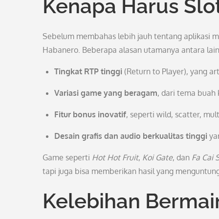
Kenapa Harus Slo
Sebelum membahas lebih jauh tentang aplikasi mo
Habanero. Beberapa alasan utamanya antara lain
Tingkat RTP tinggi
(Return to Player), yang a
Variasi game yang beragam
, dari tema buah 
Fitur bonus inovatif
, seperti wild, scatter, mult
Desain grafis dan audio berkualitas tinggi
ya
Game seperti
Hot Hot Fruit
,
Koi Gate
, dan
Fa Cai 
tapi juga bisa memberikan hasil yang menguntun
Kelebihan Bermain