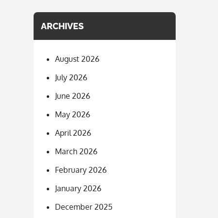
ARCHIVES
August 2026
July 2026
June 2026
May 2026
April 2026
March 2026
February 2026
January 2026
December 2025