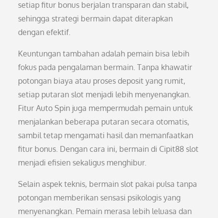
setiap fitur bonus berjalan transparan dan stabil,
sehingga strategi bermain dapat diterapkan
dengan efektif.
Keuntungan tambahan adalah pemain bisa lebih
fokus pada pengalaman bermain. Tanpa khawatir
potongan biaya atau proses deposit yang rumit,
setiap putaran slot menjadi lebih menyenangkan.
Fitur Auto Spin juga mempermudah pemain untuk
menjalankan beberapa putaran secara otomatis,
sambil tetap mengamati hasil dan memanfaatkan
fitur bonus. Dengan cara ini, bermain di Cipit88 slot
menjadi efisien sekaligus menghibur.
Selain aspek teknis, bermain slot pakai pulsa tanpa
potongan memberikan sensasi psikologis yang
menyenangkan. Pemain merasa lebih leluasa dan