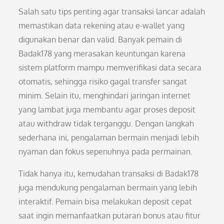
Salah satu tips penting agar transaksi lancar adalah
memastikan data rekening atau e-wallet yang
digunakan benar dan valid. Banyak pemain di
Badak178 yang merasakan keuntungan karena
sistem platform mampu memverifikasi data secara
otomatis, sehingga risiko gagal transfer sangat
minim. Selain itu, menghindari jaringan internet
yang lambat juga membantu agar proses deposit
atau withdraw tidak terganggu. Dengan langkah
sederhana ini, pengalaman bermain menjadi lebih
nyaman dan fokus sepenuhnya pada permainan.
Tidak hanya itu, kemudahan transaksi di Badak178
juga mendukung pengalaman bermain yang lebih
interaktif. Pemain bisa melakukan deposit cepat
saat ingin memanfaatkan putaran bonus atau fitur