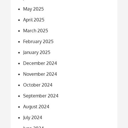
May 2025
April 2025
March 2025
February 2025
January 2025
December 2024
November 2024
October 2024
September 2024
August 2024
July 2024