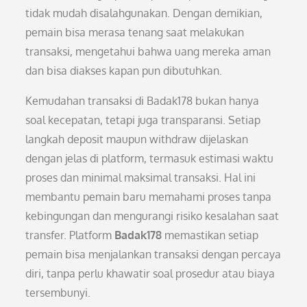
tidak mudah disalahgunakan. Dengan demikian,
pemain bisa merasa tenang saat melakukan
transaksi, mengetahui bahwa uang mereka aman
dan bisa diakses kapan pun dibutuhkan.
Kemudahan transaksi di Badak178 bukan hanya
soal kecepatan, tetapi juga transparansi. Setiap
langkah deposit maupun withdraw dijelaskan
dengan jelas di platform, termasuk estimasi waktu
proses dan minimal maksimal transaksi. Hal ini
membantu pemain baru memahami proses tanpa
kebingungan dan mengurangi risiko kesalahan saat
transfer. Platform
Badak178
memastikan setiap
pemain bisa menjalankan transaksi dengan percaya
diri, tanpa perlu khawatir soal prosedur atau biaya
tersembunyi.