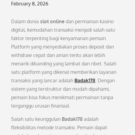
Posted
February 8, 2026
on
Dalam dunia
slot online
dan permainan kasino
digital, kemudahan transaksi menjadi salah satu
faktor terpenting bagi kenyamanan pemain.
Platform yang menyediakan proses deposit dan
withdraw cepat dan aman tentu akan lebih
menarik dibanding yang lambat dan ribet. Salah
satu platform yang dikenal memberikan layanan
transaksi yang lancar adalah
Badak178
. Dengan
sistem yang terstruktur dan mudah dipahami,
pemain bisa fokus menikmati permainan tanpa
terganggu urusan finansial.
Salah satu keunggulan
Badak178
adalah
fleksibilitas metode transaksi. Pemain dapat