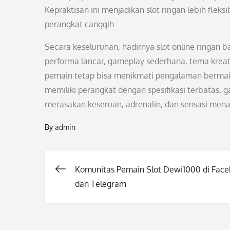
Kepraktisan ini menjadikan slot ringan lebih fle
perangkat canggih.
Secara keseluruhan, hadirnya slot online ringan 
performa lancar, gameplay sederhana, tema kreati
pemain tetap bisa menikmati pengalaman bermain 
memiliki perangkat dengan spesifikasi terbatas, g
merasakan keseruan, adrenalin, dan sensasi mena
By
admin
Komunitas Pemain Slot Dewi1000 di Fac
Post
dan Telegram
navigation