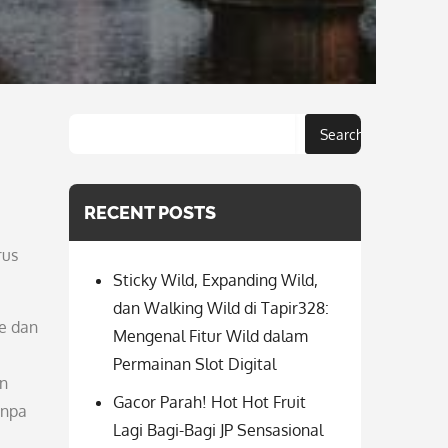
Search
RECENT POSTS
rus
Sticky Wild, Expanding Wild,
dan Walking Wild di Tapir328:
le dan
Mengenal Fitur Wild dalam
Permainan Slot Digital
in
Gacor Parah! Hot Hot Fruit
anpa
Lagi Bagi-Bagi JP Sensasional