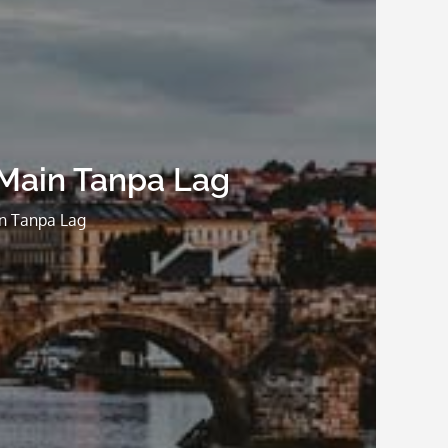
 Main Tanpa Lag
n Tanpa Lag