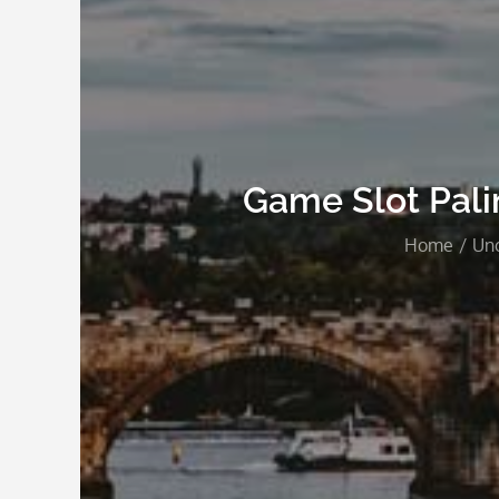
Game Slot Pali
Home
Unc