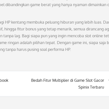
ksibel dibandingkan game berat yang hanya nyaman dimainkan d
bagi HP kentang membuka peluang hiburan yang lebih luas. Dar
f, hingga fitur bonus yang tetap menarik, semua dirancang a
tanpa lag. Bagi siapa pun yang ingin mencoba slot online tet
ame ringan adalah pilihan tepat. Dengan game ini, siapa saja b
ng tanpa harus pusing soal performa HP.
ebook
Bedah Fitur Multiplier di Game Slot Gacor
Spinix Terbaru