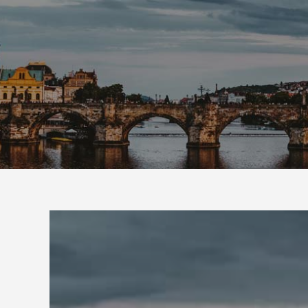
Skip
to
content