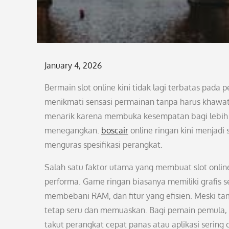
Posted
January 4, 2026
on
Bermain slot online kini tidak lagi terbatas pad
menikmati sensasi permainan tanpa harus khawati
menarik karena membuka kesempatan bagi lebih 
menegangkan.
boscair
online ringan kini menjadi
menguras spesifikasi perangkat.
Salah satu faktor utama yang membuat slot online 
performa. Game ringan biasanya memiliki grafis s
membebani RAM, dan fitur yang efisien. Meski ta
tetap seru dan memuaskan. Bagi pemain pemula, i
takut perangkat cepat panas atau aplikasi sering 