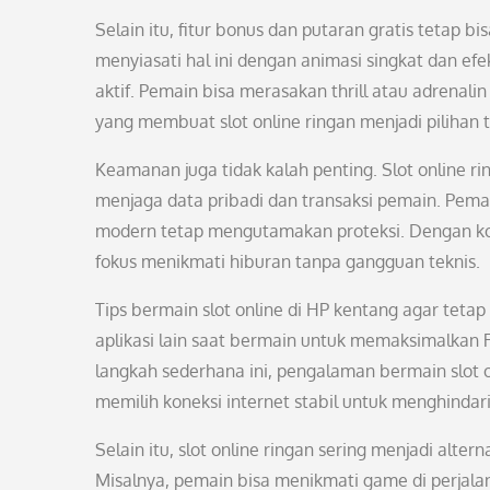
Selain itu, fitur bonus dan putaran gratis tetap 
menyiasati hal ini dengan animasi singkat dan e
aktif. Pemain bisa merasakan thrill atau adrenalin
yang membuat slot online ringan menjadi pilihan 
Keamanan juga tidak kalah penting. Slot online 
menjaga data pribadi dan transaksi pemain. Pemai
modern tetap mengutamakan proteksi. Dengan ko
fokus menikmati hiburan tanpa gangguan teknis.
Tips bermain slot online di HP kentang agar tetap 
aplikasi lain saat bermain untuk memaksimalkan
langkah sederhana ini, pengalaman bermain slot 
memilih koneksi internet stabil untuk menghindari
Selain itu, slot online ringan sering menjadi alter
Misalnya, pemain bisa menikmati game di perjalana