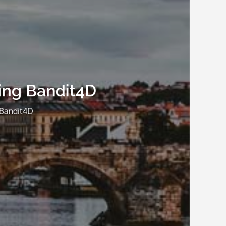
ing Bandit4D
 Bandit4D