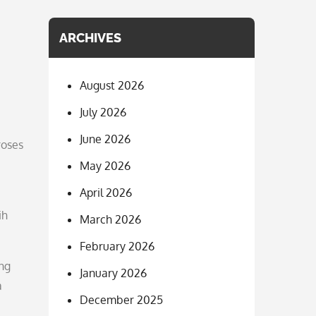
ARCHIVES
August 2026
July 2026
June 2026
roses
May 2026
April 2026
ih
March 2026
February 2026
ng
January 2026
a
December 2025