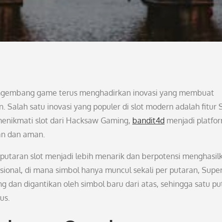
pengembang game terus menghadirkan inovasi yang membuat
Salah satu inovasi yang populer di slot modern adalah fitur 
menikmati slot dari Hacksaw Gaming,
bandit4d
menjadi platfo
man dan aman.
putaran slot menjadi lebih menarik dan berpotensi menghasil
ional, di mana simbol hanya muncul sekali per putaran, Supe
dan digantikan oleh simbol baru dari atas, sehingga satu pu
us.