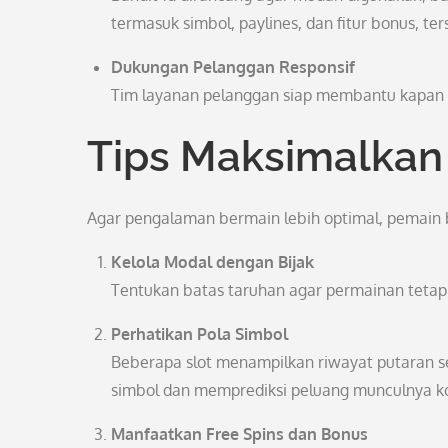
termasuk simbol, paylines, dan fitur bonus, ter
Dukungan Pelanggan Responsif
Tim layanan pelanggan siap membantu kapan s
Tips Maksimalkan
Agar pengalaman bermain lebih optimal, pemain 
Kelola Modal dengan Bijak
Tentukan batas taruhan agar permainan tetap 
Perhatikan Pola Simbol
Beberapa slot menampilkan riwayat putaran 
simbol dan memprediksi peluang munculnya 
Manfaatkan Free Spins dan Bonus