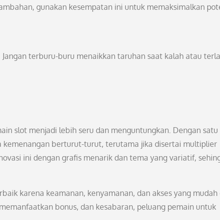
us tambahan, gunakan kesempatan ini untuk memaksimalkan pot
 Jangan terburu-buru menaikkan taruhan saat kalah atau terla
n slot menjadi lebih seru dan menguntungkan. Dengan satu
emenangan berturut-turut, terutama jika disertai multiplier
asi ini dengan grafis menarik dan tema yang variatif, sehin
baik karena keamanan, kenyamanan, dan akses yang mudah 
, memanfaatkan bonus, dan kesabaran, peluang pemain untuk