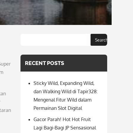
Search
RECENT POSTS
Super
rm
Sticky Wild, Expanding Wild,
dan Walking Wild di Tapir328:
kan
Mengenal Fitur Wild dalam
r
Permainan Slot Digital
taran
Gacor Parah! Hot Hot Fruit
Lagi Bagi-Bagi JP Sensasional