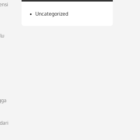
ensi
Uncategorized
lu
gga
dari