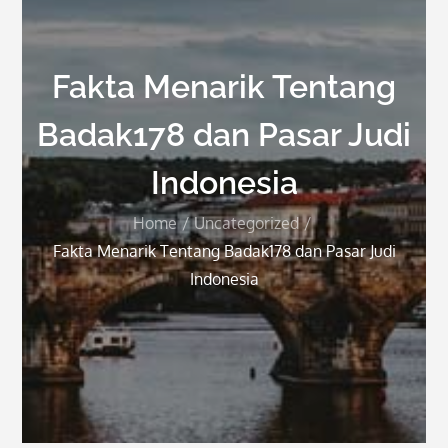
Fakta Menarik Tentang
Badak178 dan Pasar Judi
Indonesia
Home
Uncategorized
Fakta Menarik Tentang Badak178 dan Pasar Judi
Indonesia