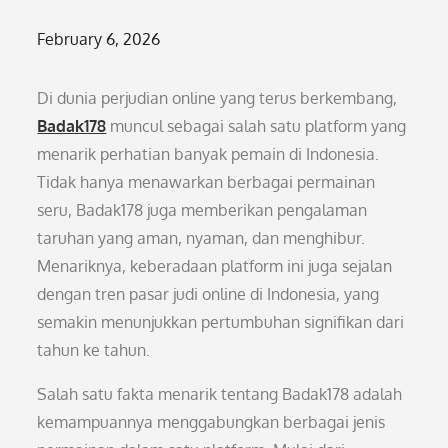
Posted
February 6, 2026
on
Di dunia perjudian online yang terus berkembang,
Badak178
muncul sebagai salah satu platform yang
menarik perhatian banyak pemain di Indonesia.
Tidak hanya menawarkan berbagai permainan
seru, Badak178 juga memberikan pengalaman
taruhan yang aman, nyaman, dan menghibur.
Menariknya, keberadaan platform ini juga sejalan
dengan tren pasar judi online di Indonesia, yang
semakin menunjukkan pertumbuhan signifikan dari
tahun ke tahun.
Salah satu fakta menarik tentang Badak178 adalah
kemampuannya menggabungkan berbagai jenis