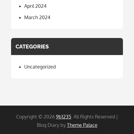
April 2024
March 2024
CATEGORIES
Uncategorized
Copyright © 2026
9b1235
. All Rights Reserved |
Blog Diary by
Theme Palace