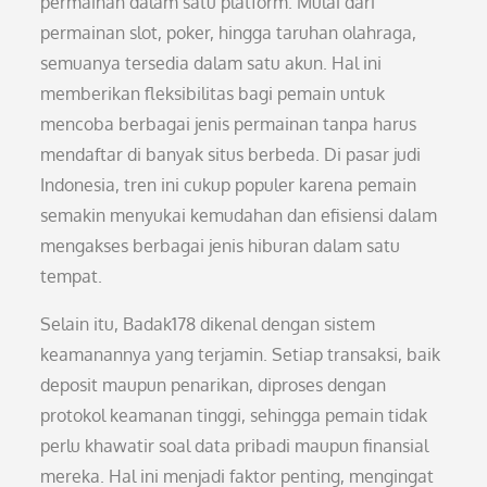
permainan dalam satu platform. Mulai dari
permainan slot, poker, hingga taruhan olahraga,
semuanya tersedia dalam satu akun. Hal ini
memberikan fleksibilitas bagi pemain untuk
mencoba berbagai jenis permainan tanpa harus
mendaftar di banyak situs berbeda. Di pasar judi
Indonesia, tren ini cukup populer karena pemain
semakin menyukai kemudahan dan efisiensi dalam
mengakses berbagai jenis hiburan dalam satu
tempat.
Selain itu, Badak178 dikenal dengan sistem
keamanannya yang terjamin. Setiap transaksi, baik
deposit maupun penarikan, diproses dengan
protokol keamanan tinggi, sehingga pemain tidak
perlu khawatir soal data pribadi maupun finansial
mereka. Hal ini menjadi faktor penting, mengingat