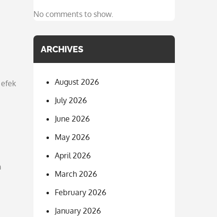
No comments to show.
ARCHIVES
August 2026
 efek
July 2026
June 2026
May 2026
April 2026
m
March 2026
February 2026
January 2026