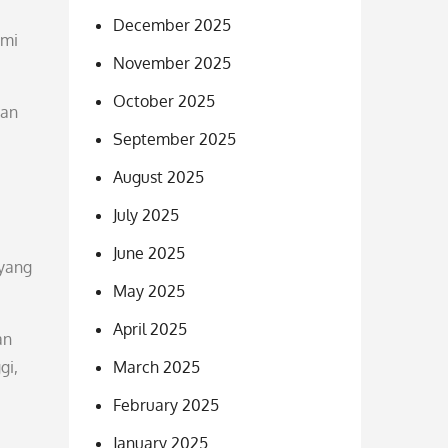
December 2025
ami
November 2025
October 2025
kan
September 2025
August 2025
July 2025
June 2025
 yang
May 2025
April 2025
an
gi,
March 2025
February 2025
January 2025