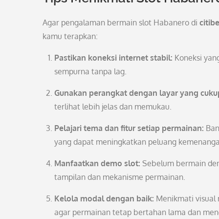
Agar pengalaman bermain slot Habanero di
citib
kamu terapkan:
Pastikan koneksi internet stabil:
Koneksi yang
sempurna tanpa lag.
Gunakan perangkat dengan layar yang cukup
terlihat lebih jelas dan memukau.
Pelajari tema dan fitur setiap permainan:
Ban
yang dapat meningkatkan peluang kemenanga
Manfaatkan demo slot:
Sebelum bermain deng
tampilan dan mekanisme permainan.
Kelola modal dengan baik:
Menikmati visual
agar permainan tetap bertahan lama dan mengu