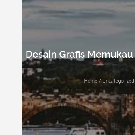
Desain Grafis Memukau S
Home
Uncategorized