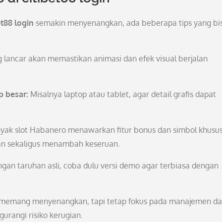
et88 login
semakin menyenangkan, ada beberapa tips yang bi
 lancar akan memastikan animasi dan efek visual berjalan
 besar:
Misalnya laptop atau tablet, agar detail grafis dapat
yak slot Habanero menawarkan fitur bonus dan simbol khusu
n sekaligus menambah keseruan.
an taruhan asli, coba dulu versi demo agar terbiasa dengan
 memang menyenangkan, tapi tetap fokus pada manajemen d
rangi risiko kerugian.