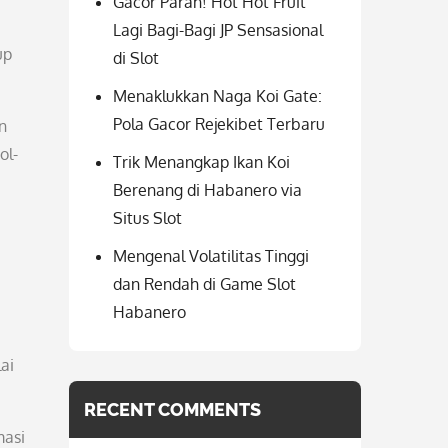
Gacor Parah! Hot Hot Fruit
Lagi Bagi-Bagi JP Sensasional
up
di Slot
Menaklukkan Naga Koi Gate:
Pola Gacor Rejekibet Terbaru
n
ol-
Trik Menangkap Ikan Koi
Berenang di Habanero via
Situs Slot
Mengenal Volatilitas Tinggi
dan Rendah di Game Slot
Habanero
ai
RECENT COMMENTS
masi